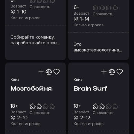
8+
Возраст
6+
Сложность
1–10
Возраст
Сложность
Кол-во игроков
1–14
Кол-во игроков
Собирайте команду,
разрабатывайте план
Это
и почувствуйте себя
высокотехнологичная
участниками боевых
альтернатива
действий
лазертагу и
пейнтболу,
перенесенная в VR-
пространство
Квиз
Квиз
Мозгобойня
Brain Surf
18+
18+
Возраст
Возраст
Сложность
Сложность
2–10
2–12
Кол-во игроков
Кол-во игроков