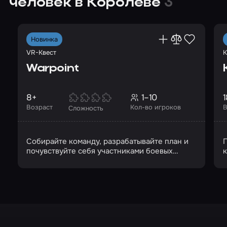
человек в Королёве
3
Новинка
VR-Квест
К
Warpoint
8+
1–10
1
Возраст
Кол-во игроков
В
Сложность
Собирайте команду, разрабатывайте план и
П
почувствуйте себя участниками боевых
действий