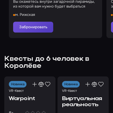
Вы окажетесь внутри загадочной пирамиды,
О
из которой вам нужно будет выбраться
з
м. Рижская
Забронировать
Квесты до 6 человек в
Королёве
Новинка
Новинка
VR-Квест
VR-Квест
Warpoint
Виртуальная
реальность