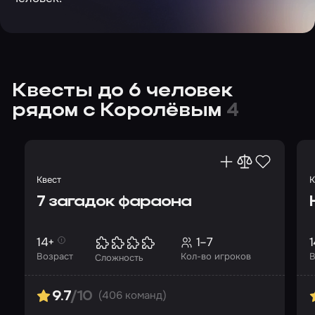
Квесты до 6 человек
рядом с Королёвым
4
Квест
К
7 загадок фараона
14+
1–7
1
Возраст
Кол-во игроков
В
Сложность
(406 команд)
9.7
/10