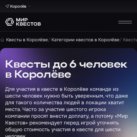
Королёв
Квесты в Королёве
Категории квестов в Королёве
Квест
Квесты до 6 человек
в Королёве
Для участия в квесте в Королёве команде из
шести человек нужно быть уверенным, что даже
для такого количества людей в локации хватит
места. Часто за участие шестого игрока
компании просят внести доплату, а потому «Мир
Квестов» рекомендует перед игрой уточнять
общую стоимость участия в квесте для шести
человек.