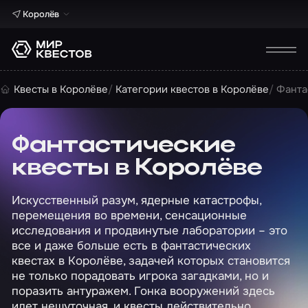
Королёв
Квесты в Королёве
Категории квестов в Королёве
Фанта
Фантастические
квесты в Королёве
Искусственный разум, ядерные катастрофы,
перемещения во времени, сенсационные
исследования и продвинутые лаборатории – это
все и даже больше есть в фантастических
квестах в Королёве, задачей которых становится
не только порадовать игрока загадками, но и
поразить антуражем. Гонка вооружений здесь
идет нешуточная, и квесты действительно