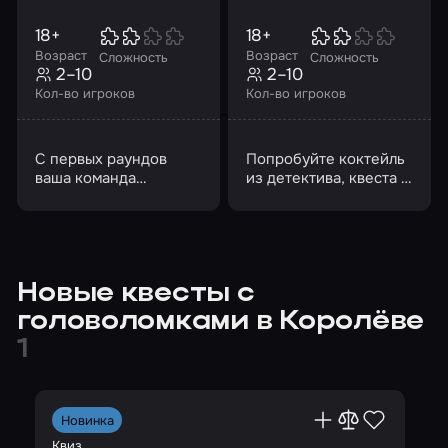
18+
18+
Возраст
Возраст
Сложность
Сложность
2–10
2–10
Кол-во игроков
Кол-во игроков
С первых раундов
Попробуйте коктейль
ваша команда
из детектива, квеста и
столкнется с
квиза
ребусами, созданными
с юмором
Новые квесты с
головоломками в Королёве
1
Новинка
Квиз