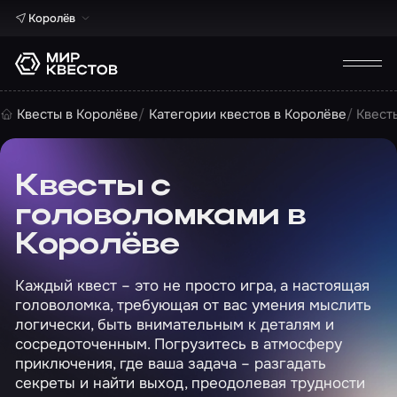
Королёв
Квесты в Королёве
Категории квестов в Королёве
Квест
Квесты с
головоломками в
Королёве
Каждый квест – это не просто игра, а настоящая
головоломка, требующая от вас умения мыслить
логически, быть внимательным к деталям и
сосредоточенным. Погрузитесь в атмосферу
приключения, где ваша задача – разгадать
секреты и найти выход, преодолевая трудности