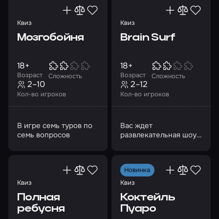
Квиз
Квиз
Мозгобойня
Brain Surf
18+
18+
Возраст
Возраст
Сложность
Сложность
2–10
2–12
Кол-во игроков
Кол-во игроков
В игре семь туров по
Вас ждет
семь вопросов
развлекательная шоу-
игра из 7 туров
Новинка
Квиз
Квиз
Полная
Коктейль
ребусня
Пуаро