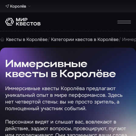
Королёв
Квесты в Королёве
Категории квестов в Королёве
Иммер
Иммерсивные
квесты в Королёве
Иммерсивные квесты Королёва предлагают
уникальный опыт в мире перформансов. Здесь
нет четвертой стены: вы не просто зритель, а
полноценный участник событий.
Персонажи видят и слышат вас, вовлекают в
действие, задают вопросы, провоцируют, пугают
или поддерживают. Они запоминают ваши слова