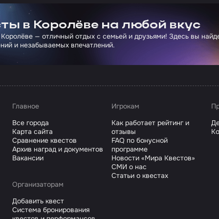
ртнера Сколково
ты в Королёве на любой вкус
 Королёве — отличный отдых с семьей и друзьями! Здесь вы най
ний и незабываемых впечатлений.
Главное
Игрокам
Пр
Все города
Как работает рейтинг и
Де
Карта сайта
отзывы
Ко
Сравнение квестов
FAQ по бонусной
Архив наград и документов
программе
Вакансии
Новости «Мира Квестов»
СМИ о нас
Статьи о квестах
Организаторам
Добавить квест
Система бронирования
квестов и перформансов