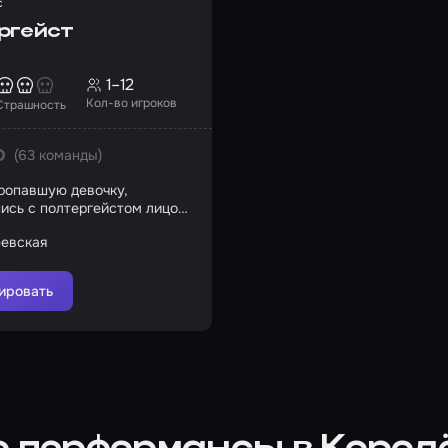
с
ргейст
1–12
Кол-во игроков
Страшность
(63 команды)
0
ропавшую девочку,
ись с полтергейстом лицом
еевская
ировать