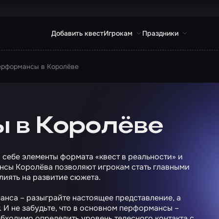
Добавить квест
Игрокам
Праздники
ерформансы в Королёве
 в Королёве
 себе элементы формата «квест в реальности» и
нсы Королёва позволяют игрокам стать главными
лиять на развитие сюжета.
нса – разыграйте настоящее представление, а
 И не забудьте, что в основном перформансы –
обходимо определить уровень телесного контакта с