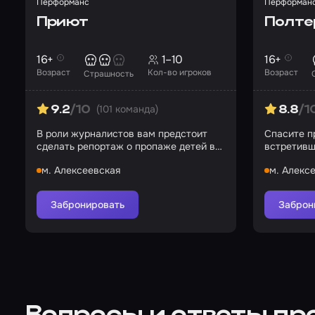
Перформанс
Перформан
Приют
Полте
16+
1–10
16+
Возраст
Кол-во игроков
Возраст
Страшность
(101 команда)
9.2
/10
8.8
/1
В роли журналистов вам предстоит
Спасите п
сделать репортаж о пропаже детей в
встретивш
приюте «Партарриу»
к лицу
м. Алексеевская
м. Алекс
Забронировать
Заброн