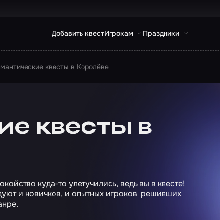
Добавить квест
Игрокам
Праздники
мантические квесты в Королёве
ие квесты в
койство куда-то улетучились, ведь вы в квесте!
уют и новичков, и опытных игроков, решивших
анре.