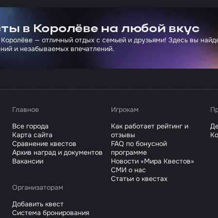
ртнера Сколково
ты в Королёве на любой вкус
 Королёве — отличный отдых с семьей и друзьями! Здесь вы най
ний и незабываемых впечатлений.
Главное
Игрокам
Пр
Все города
Как работает рейтинг и
Де
Карта сайта
отзывы
Ко
Сравнение квестов
FAQ по бонусной
Архив наград и документов
программе
Вакансии
Новости «Мира Квестов»
СМИ о нас
Статьи о квестах
Организаторам
Добавить квест
Система бронирования