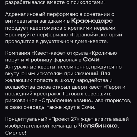
разрабатывался вместе с психологами!
Адреналиновый перформанс в сочетании с
витиеватыми загадками в
Краснодаре
порадует квестоманов с крепкими нервами.
Бронируйте перформанс
«Паранойя»
, который
проводится в двухэтажном доме-квесте.
Компания «Квест-кафе» открыла
«Кроличью
нору»
и
«Гробницу фараона»
в
.
Сочи
Антуражные квесты, несомненно, придутся по
вкусу юным искателям приключений. Для
желающих попасть в школу чародейства и
волшебства снова открыл двери квест
«Гарри и
последний крестраж»
. Готовых совершить
рискованное
«Ограбление казино»
авантюристов,
в свою очередь, также ждут в Сочи.
Концептуальный
«Проект 27»
ждет визита вашей
изобретательной команды в
.
Челябинске
Смелее!