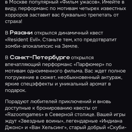
в Москве популярный
«Фильм ужасов»
. Имейте в
виду, перформанс по мотивам четырех известных
хорроров заставит вас буквально трепетать от
страха!
В
открылся динамичный квест
Рязани
«Resident Evil»
. Станьте тем, кто предотвратит
зомби-апокалипсис на Земле.
В
открылся
Санкт-Петербурге
впечатляющий перформанс
«Парфюмер»
по
мотивам одноименного фильма. Вас ждет полное
погружение в сюжет, необыкновенный антураж,
яркие спецэффекты и уникальный аромат в
подарок.
Порадуют любителей приключений и вновь
доступные к бронированию квесты от
«Razoomgames» в Северной столице. Вашей игры
ждут
«Звездные воины»
, легендарные
«Индиана
Джонс»
и
«Ван Хельсинг»
, старый добрый
«Скуби-