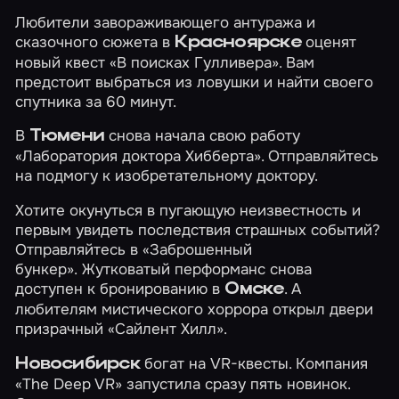
Любители завораживающего антуража и
сказочного сюжета в
оценят
Красноярске
новый квест
«В поисках Гулливера»
. Вам
предстоит выбраться из ловушки и найти своего
спутника за 60 минут.
В
снова начала свою работу
Тюмени
«Лаборатория доктора Хибберта»
. Отправляйтесь
на подмогу к изобретательному доктору.
Хотите окунуться в пугающую неизвестность и
первым увидеть последствия страшных событий?
Отправляйтесь в
«Заброшенный
бункер»
. Жутковатый перформанс снова
доступен к бронированию в
. А
Омске
любителям мистического хоррора открыл двери
призрачный
«Сайлент Хилл»
.
богат на VR-квесты. Компания
Новосибирск
«The Deep VR» запустила сразу пять новинок.