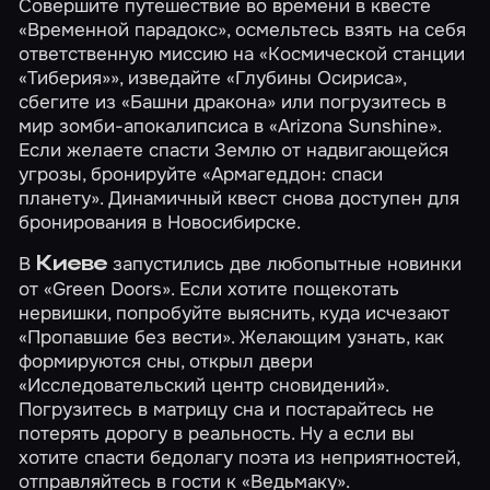
Совершите путешествие во времени в квесте
«Временной парадокс»
, осмельтесь взять на себя
ответственную миссию на
«Космической станции
«Тиберия»»
, изведайте
«Глубины Осириса»
,
сбегите из
«Башни дракона»
или погрузитесь в
мир зомби-апокалипсиса в
«Arizona Sunshine»
.
Если желаете спасти Землю от надвигающейся
угрозы, бронируйте
«Армагеддон: спаси
планету»
. Динамичный квест снова доступен для
бронирования в Новосибирске.
В
запустились две любопытные новинки
Киеве
от «Green Doors». Если хотите пощекотать
нервишки, попробуйте выяснить, куда исчезают
«Пропавшие без вести»
. Желающим узнать, как
формируются сны, открыл двери
«Исследовательский центр сновидений»
.
Погрузитесь в матрицу сна и постарайтесь не
потерять дорогу в реальность. Ну а если вы
хотите спасти бедолагу поэта из неприятностей,
отправляйтесь в гости к
«Ведьмаку»
.