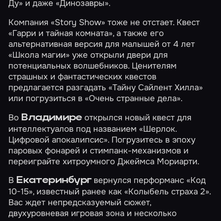
Ду»
и даже
«Динозавры»
.
Компания «Story Show» тоже не отстает. Квест
«Гарри и тайная комната»
, а также его
альтернативная версия для малышей от 4 лет
«Школа магии»
уже открыли двери для
потенциальных волшебников. Ценителям
страшных и фантастических квестов
предлагается разгадать
«Тайну Сайлент Хилла»
или погрузиться в
«Очень странные дела»
.
Во
открылся новый квест для
Владимире
интеллектуалов под названием
«Шерлок.
Цифровой апокалипсис»
. Погрузитесь в эпоху
паровых фонарей и стимпанк-механизмов и
переиграйте хитроумного Джеймса Мориарти.
В
вернулся перформанс
«Код
Екатеринбург
10-15»
, известный ранее как «Колыбель страха 2».
Вас ждет непредсказуемый сюжет,
двухуровневая игровая зона и несколько