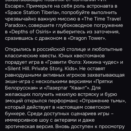
Escape». Примерьте на себя роль астронавта в
«Space Station Tiberia»
, попробуйте выполнить
чрезвычайно важную миссию в
«The Time Travel
Paradox»
, совершите глубоководное погружение
в
«Depths of Osiris»
и выберитесь из заточения,
сразившись с драконом в
«Dragon Tower»
.
Открылись в российской столице и любопытные
классические квесты. Юных квестоманов
порадует игра в
«Гравити Фолз: Хижина чудес»
и
«Silent Hill. Private Story. Kids»
. Не оставят
равнодушными активных игроков захватывающая
экшн-игра с несколькими версиями
«Прятки
Белорусская»
и
«Лазертаг "Квант"»
. Для
желающих получить нехилую встряску и бурю
эмоций открылся перформанс
«Отражение тьмы»
,
который действует в настоящем советском
бункере. Среди доступных сценариев игры –
иммерсивное шоу с актерами и даже
эротическая версия. Вновь доступен к просмотру