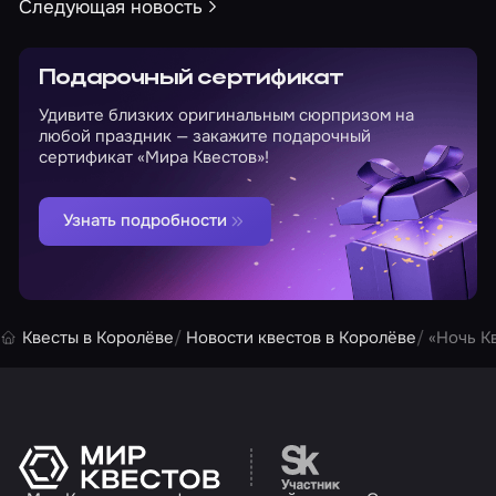
Следующая новость
Подарочный сертификат
Удивите близких оригинальным сюрпризом на
любой праздник — закажите подарочный
сертификат «Мира Квестов»!
Узнать подробности
Квесты в Королёве
Новости квестов в Королёве
«Ночь К
Перейти на сайт партн