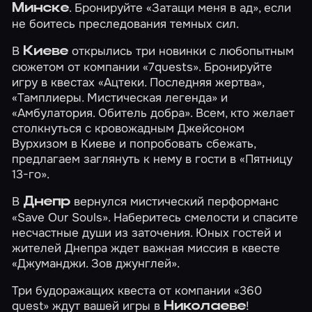
. Бронируйте
«Затащи меня в ад»
, если
Минске
не боитесь преследования темных сил.
В
открылись три новинки с любопытным
Киеве
сюжетом от компании «7quests». Бронируйте
игру в квестах
«Ацтеки. Последняя жертва»
,
«Тамплиеры. Мистическая легенда»
и
«Амбулатория. Обитель добра»
. Всем, кто желает
столкнуться с кровожадным Джейсоном
Вурхизом в Киеве и попробовать сбежать,
предлагаем заглянуть к нему в гости в
«Пятницу
13-го»
.
В
вернулся мистический перформанс
Днепр
«Save Our Souls»
. Наберитесь смелости и спасите
несчастные души из заточения. Юных гостей и
жителей Днепра ждет важная миссия в квесте
«Джуманджи. Зов джунглей»
.
Три будоражащих квеста от компании «360
quest» ждут вашей игры в
!
Николаеве