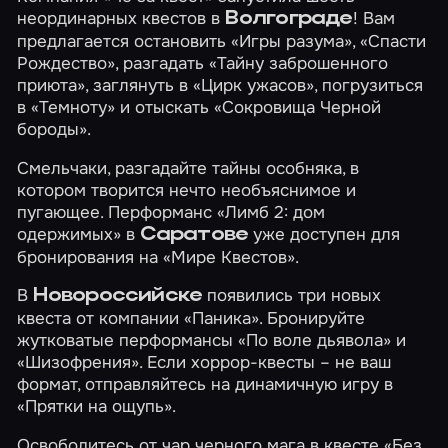
неординарных квестов в
! Вам
Волгограде
предлагается остановить
«Игры разума»
,
«Спасти
Рождество»
, разгадать
«Тайну заброшенного
приюта»
, заглянуть в
«Цирк ужасов»
, погрузиться
в
«Темноту»
и отыскать
«Сокровища Черной
бороды»
.
Смельчаки, разгадайте тайны особняка, в
котором творится нечто необъяснимое и
пугающее. Перформанс
«Лимб 2: дом
одержимых»
в
уже доступен для
Саратове
бронирования на «Мире Квестов».
В
появились три новых
Новороссийске
квеста от компании «Паника». Бронируйте
жутковатые перформансы
«По воле дьявола»
и
«Шизофрения»
. Если хоррор-квесты – не ваш
формат, отправляйтесь на динамичную игру в
«Прятки на ощупь»
.
Освободитесь от чар черного мага в квесте
«Без