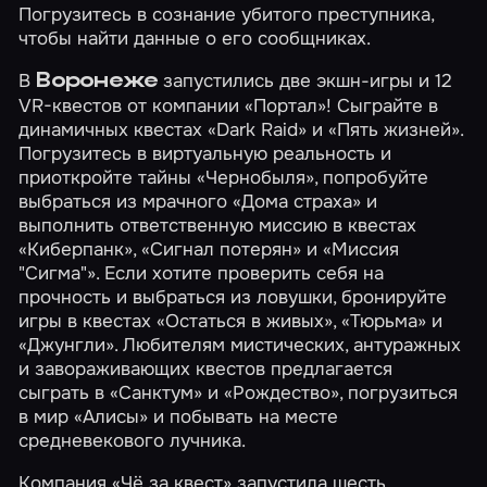
Погрузитесь в сознание убитого преступника,
чтобы найти данные о его сообщниках.
В
запустились две экшн-игры и 12
Воронеже
VR-квестов от компании «Портал»! Сыграйте в
динамичных квестах
«Dark Raid»
и
«Пять жизней»
.
Погрузитесь в виртуальную реальность и
приоткройте тайны
«Чернобыля»
, попробуйте
выбраться из мрачного
«Дома страха»
и
выполнить ответственную миссию в квестах
«Киберпанк»
,
«Сигнал потерян»
и
«Миссия
"Сигма"»
. Если хотите проверить себя на
прочность и выбраться из ловушки, бронируйте
игры в квестах
«Остаться в живых»
,
«Тюрьма»
и
«Джунгли»
. Любителям мистических, антуражных
и завораживающих квестов предлагается
сыграть в
«Санктум»
и
«Рождество»
, погрузиться
в мир
«Алисы»
и побывать на месте
средневекового
лучника
.
Компания «Чё за квест» запустила шесть