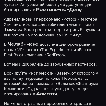
чувств»
. Антуражный квест уже доступен для
бронирования в
.
Ростове-на-Дону
Адреналиновый перформанс
«Истории мистера
Хампа»
открылся для любителей «маньячки» в
. Вам предстоит перехитрить безумца и
Томске
выбраться из его ловушки за 105 минут.
В
доступны для бронирования
Челябинске
новые VR-квесты
«The Experiment»
и
«Escape
First 3»
от компании «RedDoor».
Вот мы и добрались до зарубежных партнеров!
Бронируйте мистический
«Завет»
, от которого у
вас пойдут мурашки по коже. Перформанс,
который ранее назывался «Ведьма», «Жалмауыз
Кемпир» и «Судная ночь» уже доступен для
бронирования в
.
Алматы
Не менее страшный перформанс открылся в