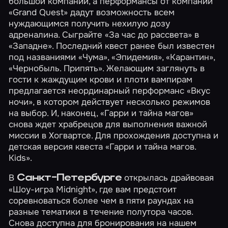
большой компании, а перформансы от компании
«Grand Quest» дадут возможность всем
нуждающимся получить нехилую дозу
адреналина. Сыграйте
«За час до рассвета»
в
«Западне»
. Последний квест ранее был известен
под названиями «Чума», «Эпидемия», «Карантин»,
«Чернобыль. Припять». Желающим заглянуть в
гости к жаждущим крови и плоти вампирам
предлагается неординарный перформанс
«Вкус
ночи»
, в котором действует несколько режимов
на выбор. И, наконец,
«Гарри и тайна магов»
снова ждет храбрецов для выполнения важной
миссии в Хогвартсе. Для прохождения доступна и
детская версия квеста
«Гарри и тайна магов.
Kids»
.
В
открылась драйвовая
Санкт-Петербурге
«Шоу-игра Midnight»
, где вам предстоит
соревноваться более чем в пяти раундах на
разные тематики в течение полутора часов.
Снова доступна для бронирования на нашем