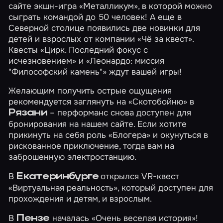
сайте экшн-игра
«Металликум»
, в которой можно
сыграть командой до 50 человек! А еще в
Северной столице появились две новинки для
детей и взрослых от компании «Чё за квест».
Квесты
«Цирк. Последний фокус с
исчезновением»
и
«Леонардо: миссия
"Философский камень"»
ждут вашей игры!
Желающим получить острые ощущения
рекомендуется заглянуть на
«Скотобойню»
в
– перформанс снова доступен для
Рязани
бронирования на нашем сайте. Если хотите
прикинуть на себя роль
«Блогера»
и окунуться в
рискованное приключение, тогда вам на
заброшенную электростанцию.
В
открылся VR-квест
Екатеринбурге
«Виртуальная реальность»
, который доступен для
прохождения и детям, и взрослым.
В
началась
«Очень веселая история»
!
Пензе