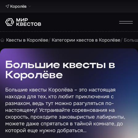
Королёв
Квесты в Королёве
Категории квестов в Королёве
Больш
Большие квесты в
Королёве
Большие квесты Королёва – это настоящая
находка для тех, кто любит приключения с
размахом, ведь тут можно разгуляться по-
настоящему! Устраивайте соревнования на
скорость, проходите заковыристые лабиринты,
можете даже спрятаться в тайной комнате, до
которой еще нужно добраться…