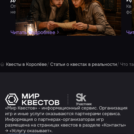
От квеста до романтического ужина – 10 идей для
Кве
незабываемого вечера вдвоем
фор
Читать подробнее
Чи
Квесты в Королёве
Статьи о квестах в реальности
Что т
Перейти на сайт партн
«Мир Квестов» - информационный сервис. Организация
игр и иные услуги оказываются партнерами сервиса.
Информация о партнерах-организаторах игр
размещена на страницах квестов в разделе «Контакты»
→ «Услугу оказывает».