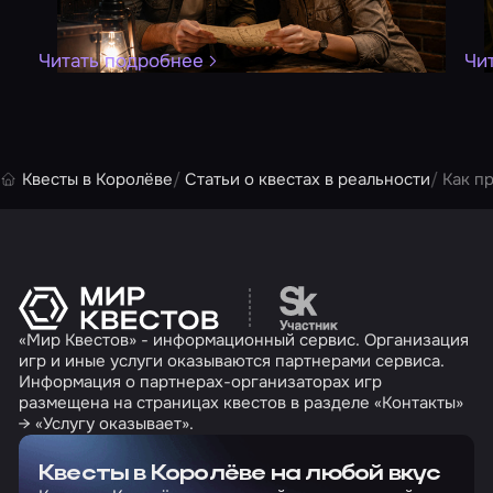
Читать подробнее
Чи
Квесты в Королёве
Статьи о квестах в реальности
Как п
Перейти на сайт партн
«Мир Квестов» - информационный сервис. Организация
игр и иные услуги оказываются партнерами сервиса.
Информация о партнерах-организаторах игр
размещена на страницах квестов в разделе «Контакты»
→ «Услугу оказывает».
Квесты в Королёве на любой вкус