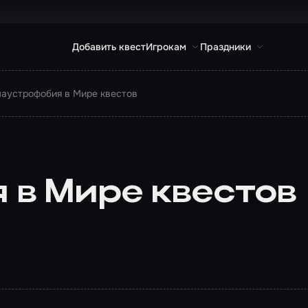
Добавить квест
Игрокам
Праздники
лаустрофобия в Мире квестов
 в Мире квестов