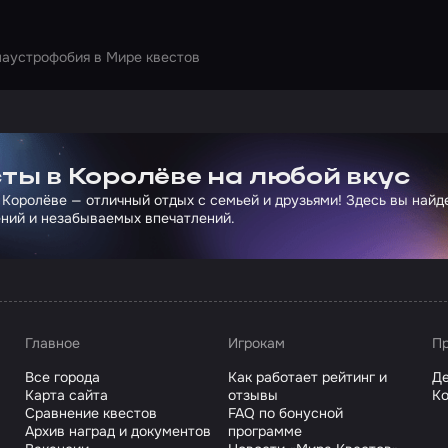
лаустрофобия в Мире квестов
ртнера Сколково
ты в Королёве на любой вкус
 Королёве — отличный отдых с семьей и друзьями! Здесь вы най
ний и незабываемых впечатлений.
Главное
Игрокам
Пр
Все города
Как работает рейтинг и
Де
Карта сайта
отзывы
Ко
Сравнение квестов
FAQ по бонусной
Архив наград и документов
программе