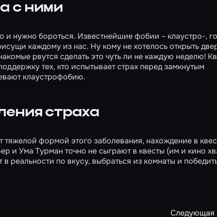
а с ними
о и нужно бороться. Известнейшие фобии – клаустро-, го
рисущи каждому из нас. Ну кому не хотелось открыть две
омые рвутся сделать это чуть ли не каждую неделю! Кв
поддержку тех, кто испытывает страх перед замкнутым
левают клаустрофобию.
ления страха
т тяжелой формой этого заболевания, нахождение в квес
и Ума Турман точно не сыграют в квесты (им и кино хва
т в реальности по вкусу, выбраться из комнаты и победит
Следующая 