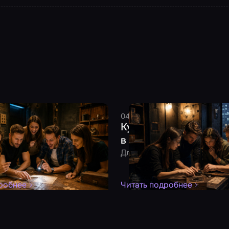
2026
6 минут
Смельчак
04 августа 2026
8 минут
См
тить день рождения:
Куда сходить в плоху
для взрослой компании
в Москве: 10 идей под
удет!
Для тех, кто не хочет мокну
робнее
Читать подробнее