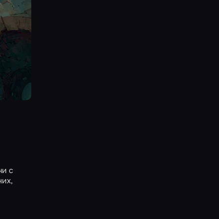
чи с
них,