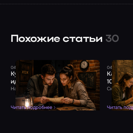
Похожие статьи
30
04 августа 2026
7 минут
Смельчак
04 августа 
Куда сходить на свидание: 10
Как отме
идей для двоих
10 идей 
На все случаи жизни
Скучно не б
Читать подробнее
Читать под