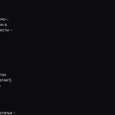
мо-,
ри в
есты –
тах
тает).
ь
статья