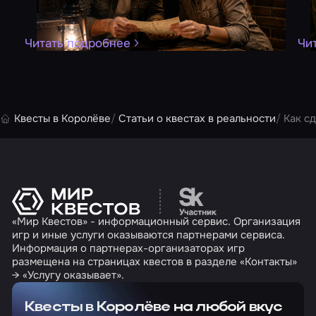
Читать подробнее
Чи
Квесты в Королёве
Статьи о квестах в реальности
Как с
Перейти на сайт партн
«Мир Квестов» - информационный сервис. Организация
игр и иные услуги оказываются партнерами сервиса.
Информация о партнерах-организаторах игр
размещена на страницах квестов в разделе «Контакты»
→ «Услугу оказывает».
Квесты в Королёве на любой вкус