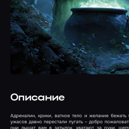
Описание
Адреналин, крики, ватное тело и желание бежать
ужасов давно перестали пугать – добро пожаловат
они дышат вам в затылок, хватают за руки, шепч