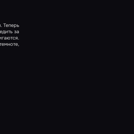
. Теперь
едить за
игаются.
темноте,