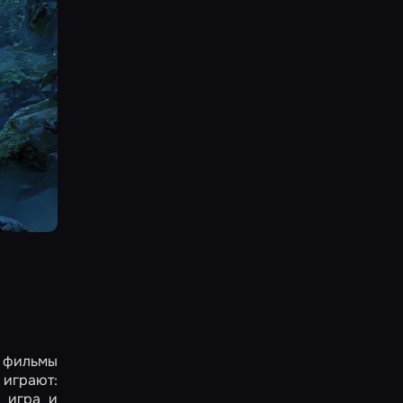
а фильмы
 играют:
я игра и