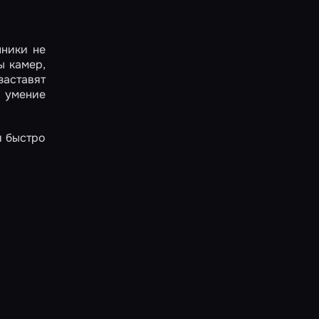
нники не
ы камер,
заставят
и умение
я быстро