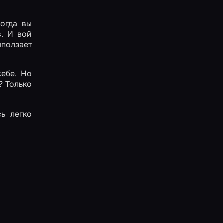
огда вы
в. И вой
ыползает
себе. Но
? Только
сь легко