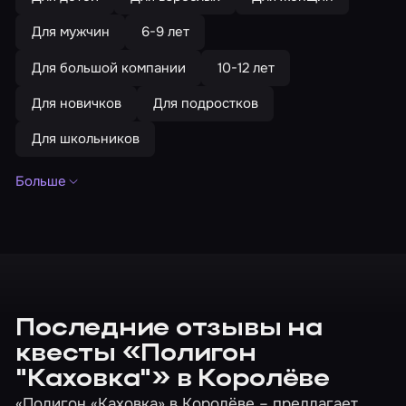
Для мужчин
6-9 лет
Для большой компании
10-12 лет
Для новичков
Для подростков
Для школьников
Больше
Праздники и события
На день рождения
Для корпоратива
Нестрашные квесты
Динамичные
Состязания
До 10 человек
До 12 человек
До 15 человек
До 20 человек
Последние отзывы на
квесты «Полигон
До 25 человек
До 30 человек
До 4 человек
"Каховка"» в Королёве
До 5 человек
До 6 человек
До 7 человек
«Полигон «Каховка» в Королёве – предлагает