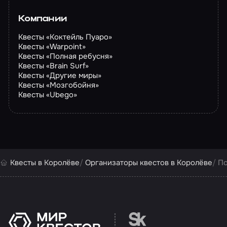
Компании
Квесты «Коктейль Пуаро»
Квесты «Warpoint»
Квесты «Полная ребусня»
Квесты «Brain Surf»
Квесты «Другие миры»
Квесты «Мозгобойня»
Квесты «Ubego»
Квесты в Королёве
Организаторы квестов в Королёве
По
Перейти на сайт партн