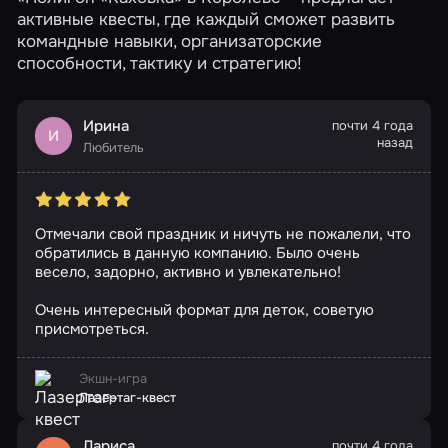
активные квесты, где каждый сможет развить
До 8 человек
До 9 человек
Семейные
командные навыки, организаторские
способности, тактику и стратегию!
Спортивные
Ирина
почти 4 года
И
назад
Любитель
Отмечали свой праздник и ничуть не пожалели, что
обратились в данную компанию. Было очень
весело, задорно, активно и увлекательно!
Очень интересный формат для деток, советую
присмотреться.
Экшн-игра
Лазертаг-квест
Лариса
почти 4 года