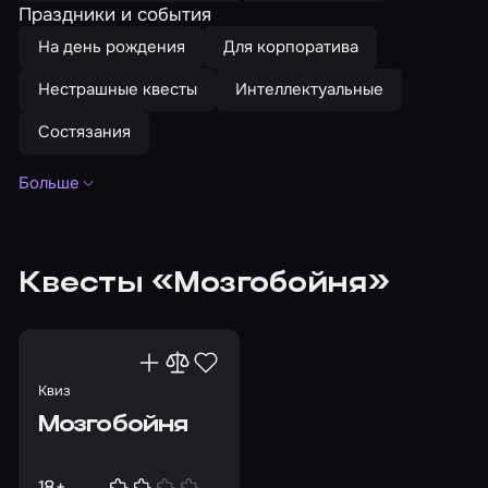
Праздники и события
На день рождения
Для корпоратива
Нестрашные квесты
Интеллектуальные
Состязания
Больше
Для двоих
До 10 человек
До 3 человек
До 4 человек
До 5 человек
До 6 человек
Квесты «Мозгобойня»
До 7 человек
До 8 человек
До 9 человек
Головоломки
Викторины
Недорогие
Популярные
Квиз
Мозгобойня
18+